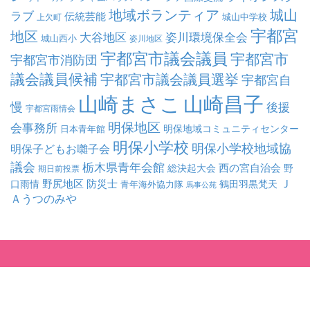
地域ボランティア
城山
ラブ
伝統芸能
城山中学校
上欠町
宇都宮
地区
大谷地区
姿川環境保全会
城山西小
姿川地区
宇都宮市議会議員
宇都宮市
宇都宮市消防団
議会議員候補
宇都宮市議会議員選挙
宇都宮自
山崎まさこ
山崎昌子
慢
後援
宇都宮雨情会
明保地区
会事務所
明保地域コミュニティセンター
日本青年館
明保小学校
明保小学校地域協
明保子どもお囃子会
議会
栃木県青年会館
西の宮自治会
総決起大会
野
期日前投票
Ｊ
野尻地区
防災士
口雨情
鶴田羽黒梵天
青年海外協力隊
馬事公苑
Ａうつのみや
© 2015 - 2026 YAMAZAKI-MASAKO