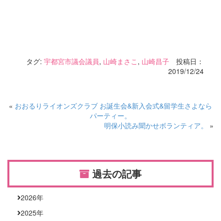
タグ:
宇都宮市議会議員
,
山崎まさこ
,
山崎昌子
投稿日：
2019/12/24
«
おおるりライオンズクラブ お誕生会&新入会式&留学生さよなら
パーティー。
明保小読み聞かせボランティア。
»
過去の記事
2026
年
2025
年