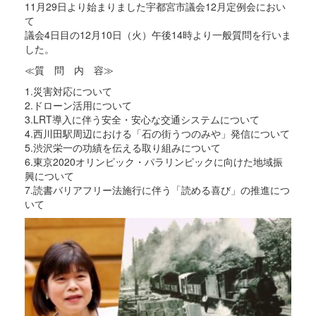
11月29日より始まりました宇都宮市議会12月定例会におい
て
議会4日目の12月10日（火）午後14時より一般質問を行いま
した。
≪質 問 内 容≫
1.災害対応について
2.ドローン活用について
3.LRT導入に伴う安全・安心な交通システムについて
4.西川田駅周辺における「石の街うつのみや」発信について
5.渋沢栄一の功績を伝える取り組みについて
6.東京2020オリンピック・パラリンピックに向けた地域振
興について
7.読書バリアフリー法施行に伴う「読める喜び」の推進につ
いて