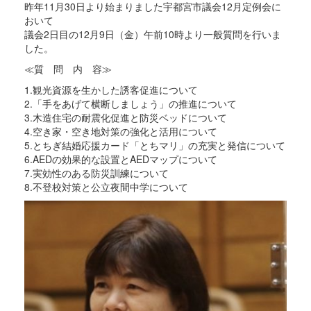
昨年11月30日より始まりました宇都宮市議会12月定例会に
おいて
議会2日目の12月9日（金）午前10時より一般質問を行いま
した。
≪質 問 内 容≫
1.観光資源を生かした誘客促進について
2.「手をあげて横断しましょう」の推進について
3.木造住宅の耐震化促進と防災ベッドについて
4.空き家・空き地対策の強化と活用について
5.とちぎ結婚応援カード「とちマリ」の充実と発信について
6.AEDの効果的な設置とAEDマップについて
7.実効性のある防災訓練について
8.不登校対策と公立夜間中学について