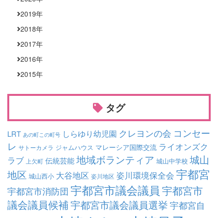
2019
年
2018
年
2017
年
2016
年
2015
年
タグ
コンセー
クレヨンの会
しらゆり幼児園
LRT
あの町この町号
レ
ライオンズク
マレーシア国際交流
ジャムハウス
サトーカメラ
地域ボランティア
城山
ラブ
伝統芸能
城山中学校
上欠町
宇都宮
地区
大谷地区
姿川環境保全会
城山西小
姿川地区
宇都宮市議会議員
宇都宮市
宇都宮市消防団
議会議員候補
宇都宮市議会議員選挙
宇都宮自