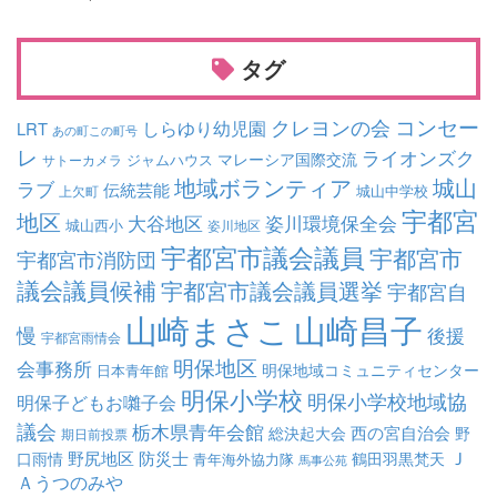
タグ
コンセー
クレヨンの会
しらゆり幼児園
LRT
あの町この町号
レ
ライオンズク
マレーシア国際交流
ジャムハウス
サトーカメラ
地域ボランティア
城山
ラブ
伝統芸能
城山中学校
上欠町
宇都宮
地区
大谷地区
姿川環境保全会
城山西小
姿川地区
宇都宮市議会議員
宇都宮市
宇都宮市消防団
議会議員候補
宇都宮市議会議員選挙
宇都宮自
山崎まさこ
山崎昌子
慢
後援
宇都宮雨情会
明保地区
会事務所
明保地域コミュニティセンター
日本青年館
明保小学校
明保小学校地域協
明保子どもお囃子会
議会
栃木県青年会館
西の宮自治会
総決起大会
野
期日前投票
Ｊ
野尻地区
防災士
口雨情
鶴田羽黒梵天
青年海外協力隊
馬事公苑
Ａうつのみや