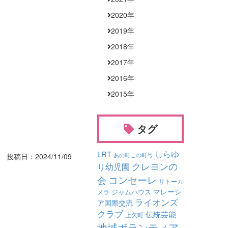
2020
年
2019
年
2018
年
2017
年
2016
年
2015
年
タグ
しらゆ
LRT
投稿日：2024/11/09
あの町この町号
クレヨンの
り幼児園
コンセーレ
会
サトーカ
マレーシ
ジャムハウス
メラ
ライオンズ
ア国際交流
クラブ
伝統芸能
上欠町
地域ボランティア