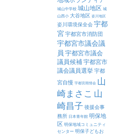
城山地区
城山中学校
城
大谷地区
山西小
姿川地区
宇都
姿川環境保全会
宮
宇都宮市消防団
宇都宮市議会議
員
宇都宮市議会
議員候補
宇都宮市
議会議員選挙
宇都
山
宮自慢
宇都宮雨情会
崎まさこ
山
崎昌子
後援会事
明保地
務所
日本青年館
区
明保地域コミュニティ
明保子どもお
センター