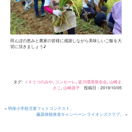
田んぼの恵みと農家の皆様に感謝しながら美味しいご飯を大
切に頂きましょう♪
タグ:
ＪＡうつのみや
,
コンセーレ
,
姿川環境保全会
,
山崎ま
さこ
,
山崎昌子
投稿日：2019/10/05
«
明保小学校児童フォトコンテスト。
臓器移植推進キャンペーン ライオンズクラブ。
»