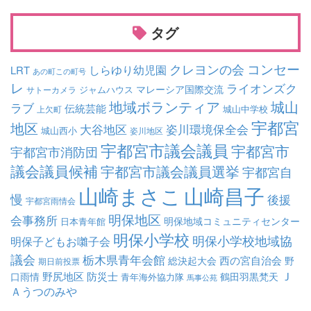
タグ
コンセー
クレヨンの会
しらゆり幼児園
LRT
あの町この町号
レ
ライオンズク
マレーシア国際交流
ジャムハウス
サトーカメラ
地域ボランティア
城山
ラブ
伝統芸能
城山中学校
上欠町
宇都宮
地区
大谷地区
姿川環境保全会
城山西小
姿川地区
宇都宮市議会議員
宇都宮市
宇都宮市消防団
議会議員候補
宇都宮市議会議員選挙
宇都宮自
山崎まさこ
山崎昌子
慢
後援
宇都宮雨情会
明保地区
会事務所
明保地域コミュニティセンター
日本青年館
明保小学校
明保小学校地域協
明保子どもお囃子会
議会
栃木県青年会館
西の宮自治会
総決起大会
野
期日前投票
Ｊ
野尻地区
防災士
口雨情
鶴田羽黒梵天
青年海外協力隊
馬事公苑
Ａうつのみや