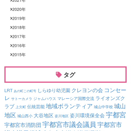
2020
年
2019
年
2018
年
2017
年
2016
年
2015
年
タグ
コンセー
クレヨンの会
しらゆり幼児園
LRT
あの町この町号
レ
ライオンズク
マレーシア国際交流
ジャムハウス
サトーカメラ
地域ボランティア
城山
ラブ
伝統芸能
城山中学校
上欠町
宇都宮
地区
大谷地区
姿川環境保全会
城山西小
姿川地区
宇都宮市議会議員
宇都宮市
宇都宮市消防団