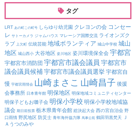
タグ
コンセー
クレヨンの会
しらゆり幼児園
LRT
あの町この町号
レ
ライオンズク
マレーシア国際交流
ジャムハウス
サトーカメラ
地域ボランティア
城山
ラブ
伝統芸能
城山中学校
上欠町
宇都宮
地区
大谷地区
姿川環境保全会
城山西小
姿川地区
宇都宮市議会議員
宇都宮市
宇都宮市消防団
議会議員候補
宇都宮市議会議員選挙
宇都宮自
山崎まさこ
山崎昌子
慢
後援
宇都宮雨情会
明保地区
会事務所
明保地域コミュニティセンター
日本青年館
明保小学校
明保小学校地域協
明保子どもお囃子会
議会
栃木県青年会館
西の宮自治会
総決起大会
野
期日前投票
Ｊ
野尻地区
防災士
口雨情
鶴田羽黒梵天
青年海外協力隊
馬事公苑
Ａうつのみや