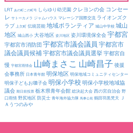
コンセー
クレヨンの会
しらゆり幼児園
LRT
あの町この町号
レ
ライオンズク
マレーシア国際交流
ジャムハウス
サトーカメラ
地域ボランティア
城山
ラブ
伝統芸能
城山中学校
上欠町
宇都宮
地区
大谷地区
姿川環境保全会
城山西小
姿川地区
宇都宮市議会議員
宇都宮市
宇都宮市消防団
議会議員候補
宇都宮市議会議員選挙
宇都宮自
山崎まさこ
山崎昌子
慢
後援
宇都宮雨情会
明保地区
会事務所
明保地域コミュニティセンター
日本青年館
明保小学校
明保小学校地域協
明保子どもお囃子会
議会
栃木県青年会館
西の宮自治会
総決起大会
野
期日前投票
Ｊ
野尻地区
防災士
口雨情
鶴田羽黒梵天
青年海外協力隊
馬事公苑
Ａうつのみや