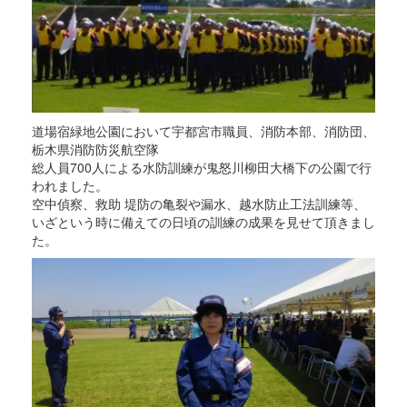
道場宿緑地公園において宇都宮市職員、消防本部、消防団、
栃木県消防防災航空隊
総人員700人による水防訓練が鬼怒川柳田大橋下の公園で行
われました。
空中偵察、救助 堤防の亀裂や漏水、越水防止工法訓練等、
いざという時に備えての日頃の訓練の成果を見せて頂きまし
た。