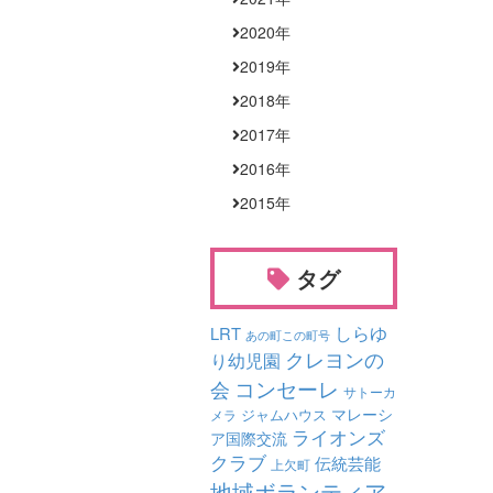
2020
年
2019
年
2018
年
2017
年
2016
年
2015
年
タグ
しらゆ
LRT
あの町この町号
クレヨンの
り幼児園
コンセーレ
会
サトーカ
マレーシ
ジャムハウス
メラ
ライオンズ
ア国際交流
クラブ
伝統芸能
上欠町
地域ボランティア