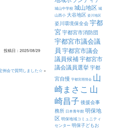
城山地区
城山中学校
城
大谷地区
山西小
姿川地区
宇都
姿川環境保全会
宮
宇都宮市消防団
宇都宮市議会議
員
宇都宮市議会
投稿日：2025/08/29
議員候補
宇都宮市
議会議員選挙
宇都
定例会で質問しました☆
»
山
宮自慢
宇都宮雨情会
崎まさこ
山
崎昌子
後援会事
明保地
務所
日本青年館
区
明保地域コミュニティ
明保子どもお
センター