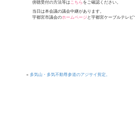
傍聴受付の方法等は
こちら
をご確認ください。
当日は本会議の議会中継があります。
宇都宮市議会の
ホームページ
と宇都宮ケーブルテレビ
«
多気山・多気不動尊参道のアジサイ剪定。