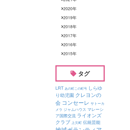
2020
年
2019
年
2018
年
2017
年
2016
年
2015
年
タグ
しらゆ
LRT
あの町この町号
クレヨンの
り幼児園
コンセーレ
会
サトーカ
マレーシ
ジャムハウス
メラ
ライオンズ
ア国際交流
クラブ
伝統芸能
上欠町
地域ボランティア