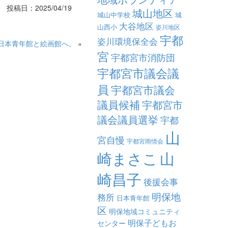
投稿日：2025/04/19
城山地区
城山中学校
城
大谷地区
山西小
姿川地区
宇都
姿川環境保全会
日本青年館と絵画館へ。
»
宮
宇都宮市消防団
宇都宮市議会議
員
宇都宮市議会
議員候補
宇都宮市
議会議員選挙
宇都
山
宮自慢
宇都宮雨情会
崎まさこ
山
崎昌子
後援会事
明保地
務所
日本青年館
区
明保地域コミュニティ
明保子どもお
センター