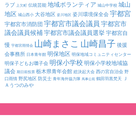
地域ボランティア
城山
ラブ
伝統芸能
城山中学校
上欠町
宇都宮
地区
大谷地区
姿川環境保全会
城山西小
姿川地区
宇都宮市議会議員
宇都宮市
宇都宮市消防団
議会議員候補
宇都宮市議会議員選挙
宇都宮自
山崎まさこ
山崎昌子
慢
後援
宇都宮雨情会
明保地区
会事務所
明保地域コミュニティセンター
日本青年館
明保小学校
明保小学校地域協
明保子どもお囃子会
議会
栃木県青年会館
西の宮自治会
総決起大会
野
期日前投票
Ｊ
野尻地区
防災士
口雨情
鶴田羽黒梵天
青年海外協力隊
馬事公苑
Ａうつのみや
© 2015 - 2026 YAMAZAKI-MASAKO