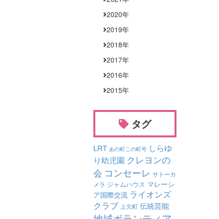
2020
年
2019
年
2018
年
2017
年
2016
年
2015
年
タグ
しらゆ
LRT
あの町この町号
クレヨンの
り幼児園
コンセーレ
会
サトーカ
マレーシ
ジャムハウス
メラ
ライオンズ
ア国際交流
クラブ
伝統芸能
上欠町
地域ボランティア