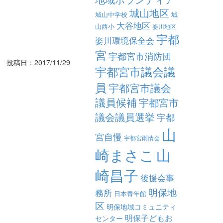
城山地区
城山中学校
城
大谷地区
山西小
姿川地区
宇都
姿川環境保全会
宮
宇都宮市消防団
投稿日：2017/11/29
宇都宮市議会議
員
宇都宮市議会
議員候補
宇都宮市
議会議員選挙
宇都
山
宮自慢
宇都宮雨情会
崎まさこ
山
崎昌子
後援会事
明保地
務所
日本青年館
区
明保地域コミュニティ
明保子どもお
センター