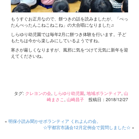
もうすぐお正月なので、餅つきの話を読みましたが、「ぺっ
たんぺったんこねこねこね」の大合唱になりました♫
しらゆり幼児園では毎年2月に餅つき体験を行います。子ど
もたちは今から楽しみにしているようですね。
寒さが厳しくなりますが、風邪に気をつけて元気に新年を迎
えてくださいね。
タグ:
クレヨンの会
,
しらゆり幼児園
,
地域ボランティア
,
山
崎まさこ
,
山崎昌子
投稿日：2018/12/27
«
明保小読み聞かせボランティア くれよんの会。
☆宇都宮市議会12月定例会で質問しました☆
»