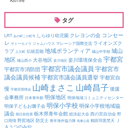
2015
年
タグ
コンセー
クレヨンの会
しらゆり幼児園
LRT
あの町この町号
レ
ライオンズク
マレーシア国際交流
ジャムハウス
サトーカメラ
地域ボランティア
城山
ラブ
伝統芸能
城山中学校
上欠町
宇都宮
地区
大谷地区
姿川環境保全会
城山西小
姿川地区
宇都宮市議会議員
宇都宮市
宇都宮市消防団
議会議員候補
宇都宮市議会議員選挙
宇都宮自
山崎まさこ
山崎昌子
慢
後援
宇都宮雨情会
明保地区
会事務所
明保地域コミュニティセンター
日本青年館
明保小学校
明保小学校地域協
明保子どもお囃子会
議会
栃木県青年会館
西の宮自治会
総決起大会
野
期日前投票
Ｊ
野尻地区
防災士
口雨情
鶴田羽黒梵天
青年海外協力隊
馬事公苑
Ａうつのみや