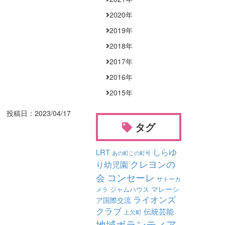
2020
年
2019
年
2018
年
2017
年
2016
年
2015
年
投稿日：2023/04/17
タグ
しらゆ
LRT
あの町この町号
クレヨンの
り幼児園
コンセーレ
会
サトーカ
マレーシ
ジャムハウス
メラ
ライオンズ
ア国際交流
クラブ
伝統芸能
上欠町
地域ボランティア