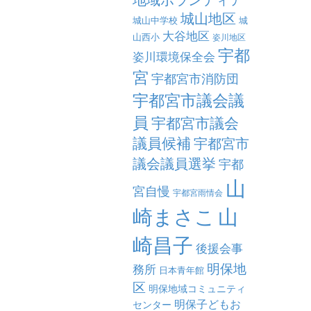
城山地区
城山中学校
城
大谷地区
山西小
姿川地区
宇都
姿川環境保全会
宮
宇都宮市消防団
宇都宮市議会議
員
宇都宮市議会
議員候補
宇都宮市
議会議員選挙
宇都
山
宮自慢
宇都宮雨情会
崎まさこ
山
崎昌子
後援会事
明保地
務所
日本青年館
区
明保地域コミュニティ
明保子どもお
センター