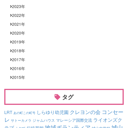
2023
年
2022
年
2021
年
2020
年
2019
年
2018
年
2017
年
2016
年
2015
年
タグ
コンセー
クレヨンの会
しらゆり幼児園
LRT
あの町この町号
レ
ライオンズク
マレーシア国際交流
ジャムハウス
サトーカメラ
地域ボランティア
城山
ラブ
伝統芸能