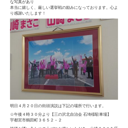
な写真があり
本当に嬉しく、厳しい選挙戦の励みになっております。心よ
り感謝いたします！
明日４月２０日の街頭演説は下記の場所で行います。
☆午後４時３０分より【三の沢北自治会 石埼様駐車場】
宇都宮市鶴田町３６５２－２