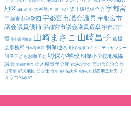
城山中学校
上欠町
宇都宮
地区
大谷地区
姿川環境保全会
城山西小
姿川地区
宇都宮市議会議員
宇都宮市
宇都宮市消防団
議会議員候補
宇都宮市議会議員選挙
宇都宮自
山崎まさこ
山崎昌子
慢
後援
宇都宮雨情会
明保地区
会事務所
明保地域コミュニティセンター
日本青年館
明保小学校
明保小学校地域協
明保子どもお囃子会
議会
栃木県青年会館
西の宮自治会
総決起大会
野
期日前投票
Ｊ
野尻地区
防災士
口雨情
鶴田羽黒梵天
青年海外協力隊
馬事公苑
Ａうつのみや
© 2015 - 2026 YAMAZAKI-MASAKO