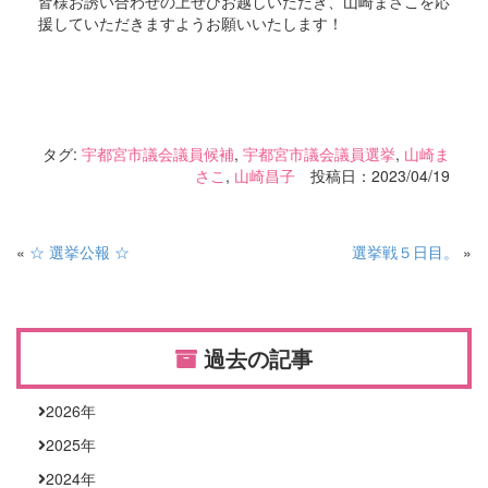
皆様お誘い合わせの上ぜひお越しいただき、山崎まさこを応
援していただきますようお願いいたします！
タグ:
宇都宮市議会議員候補
,
宇都宮市議会議員選挙
,
山崎ま
さこ
,
山崎昌子
投稿日：2023/04/19
«
☆ 選挙公報 ☆
選挙戦５日目。
»
過去の記事
2026
年
2025
年
2024
年