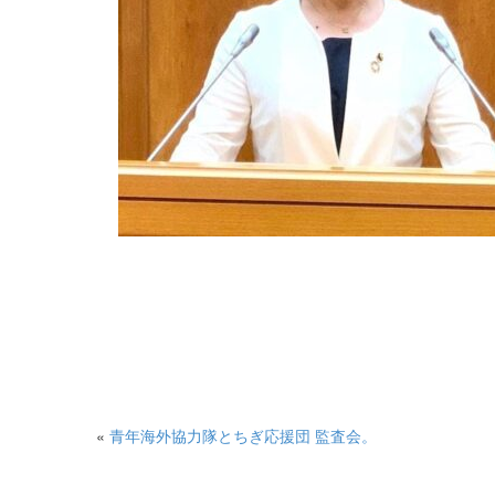
«
青年海外協力隊とちぎ応援団 監査会。