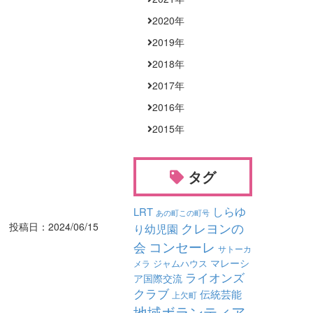
2020
年
2019
年
2018
年
2017
年
2016
年
2015
年
タグ
しらゆ
LRT
あの町この町号
クレヨンの
投稿日：2024/06/15
り幼児園
コンセーレ
会
サトーカ
マレーシ
ジャムハウス
メラ
ライオンズ
ア国際交流
クラブ
伝統芸能
上欠町
地域ボランティア