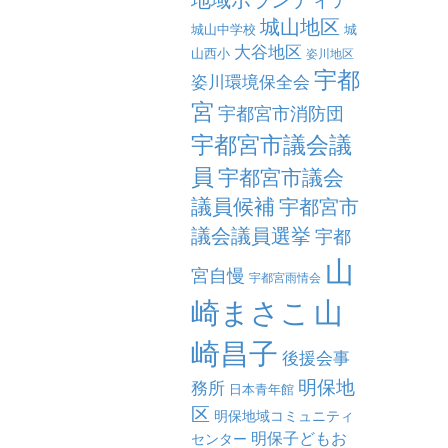
城山地区
城山中学校
城
大谷地区
山西小
姿川地区
宇都
姿川環境保全会
宮
宇都宮市消防団
宇都宮市議会議
員
宇都宮市議会
議員候補
宇都宮市
議会議員選挙
宇都
山
宮自慢
宇都宮雨情会
崎まさこ
山
崎昌子
後援会事
明保地
務所
日本青年館
区
明保地域コミュニティ
明保子どもお
センター