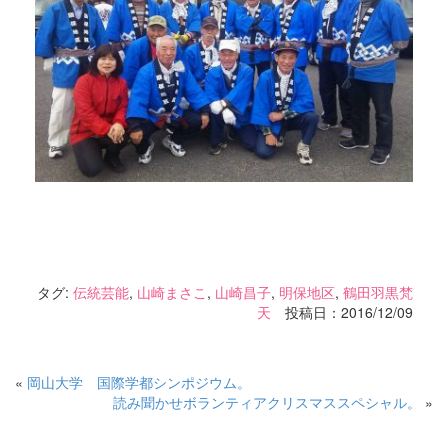
タグ:
伝統芸能
,
山崎まさこ
,
山崎昌子
,
明保地区
,
鶴田羽黒梵
天
投稿日：2016/12/09
«
岡山大学 国際学都シンポジウム。
読み聞かせボランティアクリスマススペシャル。
»