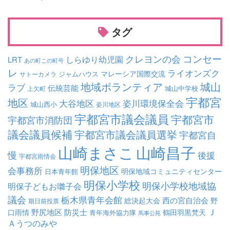
タグ
コンセー
クレヨンの会
しらゆり幼児園
LRT
あの町この町号
レ
ライオンズク
マレーシア国際交流
ジャムハウス
サトーカメラ
地域ボランティア
城山
ラブ
伝統芸能
城山中学校
上欠町
宇都宮
地区
大谷地区
姿川環境保全会
城山西小
姿川地区
宇都宮市議会議員
宇都宮市
宇都宮市消防団
議会議員候補
宇都宮市議会議員選挙
宇都宮自
山崎まさこ
山崎昌子
慢
後援
宇都宮雨情会
明保地区
会事務所
明保地域コミュニティセンター
日本青年館
明保小学校
明保小学校地域協
明保子どもお囃子会
議会
栃木県青年会館
西の宮自治会
総決起大会
野
期日前投票
Ｊ
野尻地区
防災士
口雨情
鶴田羽黒梵天
青年海外協力隊
馬事公苑
Ａうつのみや