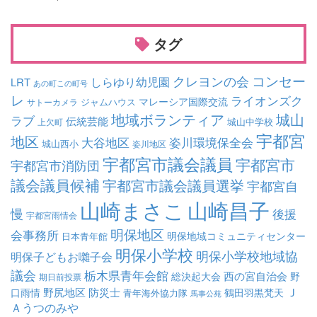
タグ
コンセー
クレヨンの会
しらゆり幼児園
LRT
あの町この町号
レ
ライオンズク
マレーシア国際交流
ジャムハウス
サトーカメラ
地域ボランティア
城山
ラブ
伝統芸能
城山中学校
上欠町
宇都宮
地区
大谷地区
姿川環境保全会
城山西小
姿川地区
宇都宮市議会議員
宇都宮市
宇都宮市消防団
議会議員候補
宇都宮市議会議員選挙
宇都宮自
山崎まさこ
山崎昌子
慢
後援
宇都宮雨情会
明保地区
会事務所
明保地域コミュニティセンター
日本青年館
明保小学校
明保小学校地域協
明保子どもお囃子会
議会
栃木県青年会館
西の宮自治会
総決起大会
野
期日前投票
Ｊ
野尻地区
防災士
口雨情
鶴田羽黒梵天
青年海外協力隊
馬事公苑
Ａうつのみや