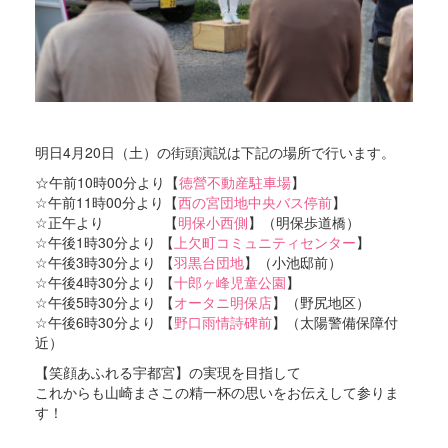
明日4月20日（土）の街頭演説は下記の場所で行います。
☆午前10時00分より【
徳營不動産駐車場
】
☆午前11時00分より【
西の宮団地中央バス停前
】
☆正午より 【
明保小西側
】（明保歩道橋）
☆午後1時30分より 【
上欠町コミュニティセンター
】
☆午後3時30分より 【
羽黒台団地
】（小池邸前）
☆午後4時30分より 【
十郎ヶ峰児童公園
】
☆午後5時30分より 【
オータニ明保店
】（野尻地区）
☆午後6時30分より 【
野口雨情詩碑前
】（太陽警備保障付
近）
【笑顔あふれる宇都宮】の実現を目指して
これからも山崎まさこの精一杯の思いをお伝えして参りま
す！