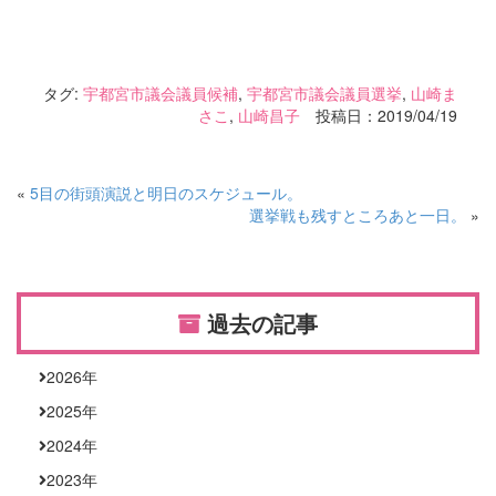
タグ:
宇都宮市議会議員候補
,
宇都宮市議会議員選挙
,
山崎ま
さこ
,
山崎昌子
投稿日：2019/04/19
«
5目の街頭演説と明日のスケジュール。
選挙戦も残すところあと一日。
»
過去の記事
2026
年
2025
年
2024
年
2023
年