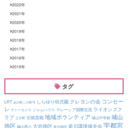
2022
年
2021
年
2020
年
2019
年
2018
年
2017
年
2016
年
2015
年
タグ
コンセー
クレヨンの会
しらゆり幼児園
LRT
あの町この町号
レ
ライオンズク
マレーシア国際交流
ジャムハウス
サトーカメラ
地域ボランティア
城山
ラブ
伝統芸能
城山中学校
上欠町
宇都宮
地区
大谷地区
姿川環境保全会
城山西小
姿川地区