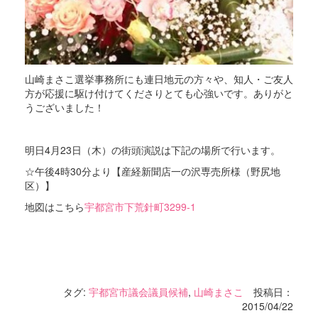
山崎まさこ選挙事務所にも連日地元の方々や、知人・ご友人
方が応援に駆け付けてくださりとても心強いです。ありがと
うございました！
明日4月23日（木）の街頭演説は下記の場所で行います。
☆午後4時30分より【産経新聞店一の沢専売所様（野尻地
区）】
地図はこちら
宇都宮市下荒針町3299-1
タグ:
宇都宮市議会議員候補
,
山崎まさこ
投稿日：
2015/04/22