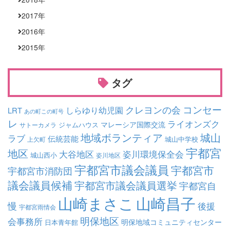
2017
年
2016
年
2015
年
タグ
コンセー
クレヨンの会
しらゆり幼児園
LRT
あの町この町号
レ
ライオンズク
マレーシア国際交流
ジャムハウス
サトーカメラ
地域ボランティア
城山
ラブ
伝統芸能
城山中学校
上欠町
宇都宮
地区
大谷地区
姿川環境保全会
城山西小
姿川地区
宇都宮市議会議員
宇都宮市
宇都宮市消防団
議会議員候補
宇都宮市議会議員選挙
宇都宮自
山崎まさこ
山崎昌子
慢
後援
宇都宮雨情会
明保地区
会事務所
明保地域コミュニティセンター
日本青年館