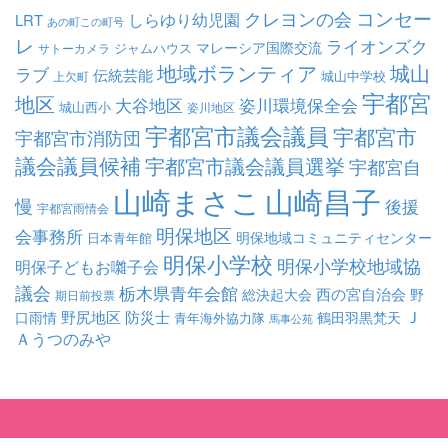
コンセー
クレヨンの会
しらゆり幼児園
LRT
あの町この町号
レ
ライオンズク
マレーシア国際交流
ジャムハウス
サトーカメラ
地域ボランティア
城山
ラブ
伝統芸能
城山中学校
上欠町
宇都宮
地区
大谷地区
姿川環境保全会
城山西小
姿川地区
宇都宮市議会議員
宇都宮市
宇都宮市消防団
議会議員候補
宇都宮市議会議員選挙
宇都宮自
山崎まさこ
山崎昌子
慢
後援
宇都宮雨情会
明保地区
会事務所
明保地域コミュニティセンター
日本青年館
明保小学校
明保小学校地域協
明保子どもお囃子会
議会
栃木県青年会館
西の宮自治会
総決起大会
野
期日前投票
Ｊ
野尻地区
防災士
口雨情
鶴田羽黒梵天
青年海外協力隊
馬事公苑
Ａうつのみや