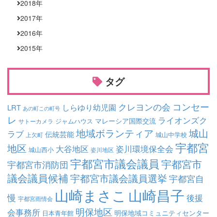
2018
年
2017
年
2016
年
2015
年
タグ
コンセー
クレヨンの会
しらゆり幼児園
LRT
あの町この町号
レ
ライオンズク
マレーシア国際交流
ジャムハウス
サトーカメラ
地域ボランティア
城山
ラブ
伝統芸能
城山中学校
上欠町
宇都宮
地区
大谷地区
姿川環境保全会
城山西小
姿川地区
宇都宮市議会議員
宇都宮市
宇都宮市消防団
議会議員候補
宇都宮市議会議員選挙
宇都宮自
山崎まさこ
山崎昌子
慢
後援
宇都宮雨情会
明保地区
会事務所
明保地域コミュニティセンター
日本青年館